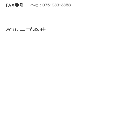
本社：
075-933-3358
FAX番号
グループ会社
ライフアンドデザイン・グループ 株式会社
神奈川県川崎市川崎区駅前本町
12-1
川
崎駅前タワー・リバーク
14
階
株式会社葬儀のこすもす
神奈川県川崎市川崎区駅前本町
12-1
川
崎駅前タワー・リバーク
14
階